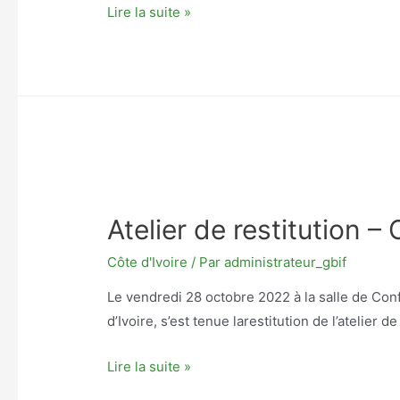
Atelier
Lire la suite »
de
restitution
–
Togo
Atelier de restitution – 
Côte d'Ivoire
/ Par
administrateur_gbif
Le vendredi 28 octobre 2022 à la salle de C
d’Ivoire, s’est tenue larestitution de l’atelier d
Atelier
Lire la suite »
de