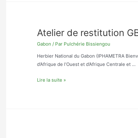
Guinée
Atelier de restitution 
Gabon
/ Par
Pulchérie Bissiengou
Herbier National du Gabon (IPHAMETRA Bienvenu
d’Afrique de l’Ouest et d’Afrique Centrale et …
Atelier
Lire la suite »
de
restitution
GBIF
–
Gabon