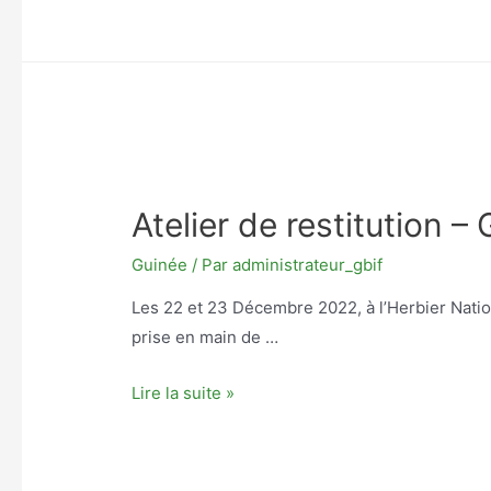
restitution
–
Côte
d’Ivoire
Atelier de restitution –
Guinée
/ Par
administrateur_gbif
Les 22 et 23 Décembre 2022, à l’Herbier Nation
prise en main de …
Atelier
Lire la suite »
de
restitution
–