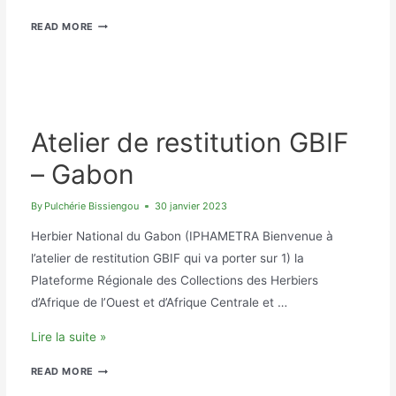
PROGRAMME
READ MORE
DE
L’ATELIER
DE
FORMATION
BID
GABON
DES
Atelier de restitution GBIF
RESPONSABLES
ET
– Gabon
TECHNICIENS
DES
By
Pulchérie Bissiengou
30 janvier 2023
HERBIERS
Herbier National du Gabon (IPHAMETRA Bienvenue à
D’AFRIQUE
DE
l’atelier de restitution GBIF qui va porter sur 1) la
L’OUEST
Plateforme Régionale des Collections des Herbiers
ET
d’Afrique de l’Ouest et d’Afrique Centrale et …
DU
CENTRE
Atelier
Lire la suite »
de
ATELIER
READ MORE
restitution
DE