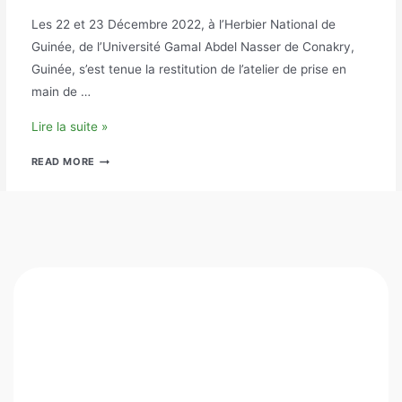
Les 22 et 23 Décembre 2022, à l’Herbier National de
Guinée, de l’Université Gamal Abdel Nasser de Conakry,
Guinée, s’est tenue la restitution de l’atelier de prise en
main de …
Atelier
Lire la suite »
de
ATELIER
READ MORE
restitution
DE
–
RESTITUTION
–
Guinée
GUINÉE