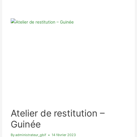
GBIF
RESTITUTION
GBIF
–
–
Gabon
GABON
GUINÉE
Atelier de restitution –
Guinée
By
administrateur_gbif
14 février 2023