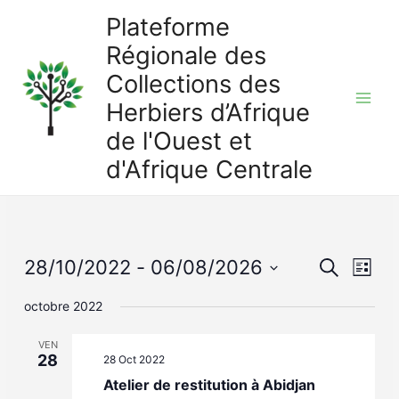
Aller
Plateforme
au
Régionale des
contenu
Collections des
Herbiers d’Afrique
Main
de l'Ouest et
Men
d'Afrique Centrale
Events
28/10/2022
 - 
06/08/2026
Eve
Search
List
Vie
Search
Select
octobre 2022
Navi
date.
and
VEN
Views
28
28 Oct 2022
Navigat
Atelier de restitution à Abidjan